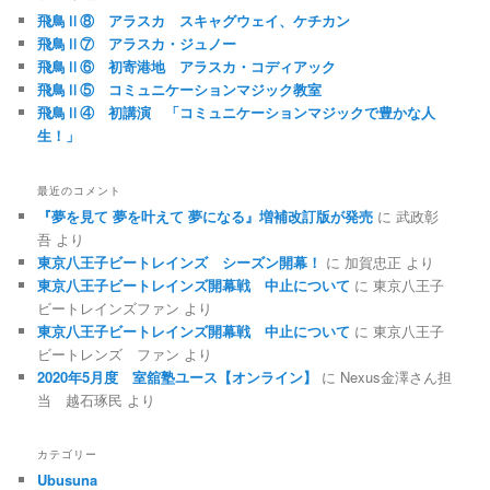
飛鳥Ⅱ⑧ アラスカ スキャグウェイ、ケチカン
飛鳥Ⅱ⑦ アラスカ・ジュノー
飛鳥Ⅱ⑥ 初寄港地 アラスカ・コディアック
飛鳥Ⅱ⑤ コミュニケーションマジック教室
飛鳥Ⅱ④ 初講演 「コミュニケーションマジックで豊かな人
生！」
最近のコメント
『夢を見て 夢を叶えて 夢になる』増補改訂版が発売
に
武政彰
吾
より
東京八王子ビートレインズ シーズン開幕！
に
加賀忠正
より
東京八王子ビートレインズ開幕戦 中止について
に
東京八王子
ビートレインズファン
より
東京八王子ビートレインズ開幕戦 中止について
に
東京八王子
ビートレンズ ファン
より
2020年5月度 室舘塾ユース【オンライン】
に
Nexus金澤さん担
当 越石琢民
より
カテゴリー
Ubusuna