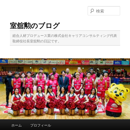
メ
サ
イ
ブ
検
ン
コ
索
コ
ン
室舘勲のブログ
ン
テ
テ
ン
総合人材プロデュース業の株式会社キャリアコンサルティング代表
ン
ツ
取締役社長室舘勲の日記です。
ツ
へ
へ
移
移
動
動
メ
ホーム
プロフィール
イ