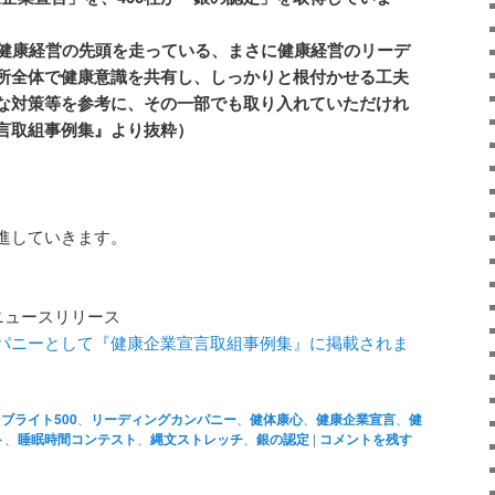
、健康経営の先頭を走っている、まさに健康経営のリーデ
所全体で健康意識を共有し、しっかりと根付かせる工夫
な対策等を参考に、その一部でも取り入れていただけれ
言取組事例集』より抜粋）
、
進していきます。
ニュースリリース
パニーとして『健康企業宣言取組事例集』に掲載されま
ブライト500
、
リーディングカンパニー
、
健体康心
、
健康企業宣言
、
健
ト
、
睡眠時間コンテスト
、
縄文ストレッチ
、
銀の認定
|
コメントを残す