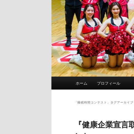
メ
ホーム
プロフィール
イ
ン
メ
「
睡眠時間コンテスト
」タグアーカイブ
ニ
ュ
『健康企業宣言
ー