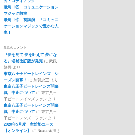
カ・コディアック
飛鳥Ⅱ⑤ コミュニケーション
マジック教室
飛鳥Ⅱ④ 初講演 「コミュニ
ケーションマジックで豊かな人
生！」
最近のコメント
『夢を見て 夢を叶えて 夢にな
る』増補改訂版が発売
に
武政
彰吾
より
東京八王子ビートレインズ シ
ーズン開幕！
に
加賀忠正
より
東京八王子ビートレインズ開幕
戦 中止について
に
東京八王
子ビートレインズファン
より
東京八王子ビートレインズ開幕
戦 中止について
に
東京八王
子ビートレンズ ファン
より
2020年5月度 室舘塾ユース
【オンライン】
に
Nexus金澤さ