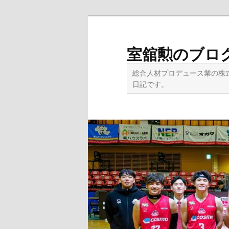
メ
サ
イ
ブ
ン
コ
室舘勲のブロ
コ
ン
ン
テ
総合人材プロデュース業の株
テ
ン
日記です。
ン
ツ
ツ
へ
へ
移
移
動
動