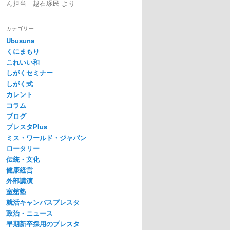
ん担当 越石琢民
より
カテゴリー
Ubusuna
くにまもり
これいい和
しがくセミナー
しがく式
カレント
コラム
ブログ
プレスタPlus
ミス・ワールド・ジャパン
ロータリー
伝統・文化
健康経営
外部講演
室舘塾
就活キャンパスプレスタ
政治・ニュース
早期新卒採用のプレスタ