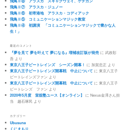
飛鳥Ⅱ⑧ アラスカ スキャグウェイ、ケチカン
飛鳥Ⅱ⑦ アラスカ・ジュノー
飛鳥Ⅱ⑥ 初寄港地 アラスカ・コディアック
飛鳥Ⅱ⑤ コミュニケーションマジック教室
飛鳥Ⅱ④ 初講演 「コミュニケーションマジックで豊かな人
生！」
最近のコメント
『夢を見て 夢を叶えて 夢になる』増補改訂版が発売
に
武政彰
吾
より
東京八王子ビートレインズ シーズン開幕！
に
加賀忠正
より
東京八王子ビートレインズ開幕戦 中止について
に
東京八王子
ビートレインズファン
より
東京八王子ビートレインズ開幕戦 中止について
に
東京八王子
ビートレンズ ファン
より
2020年5月度 室舘塾ユース【オンライン】
に
Nexus金澤さん担
当 越石琢民
より
カテゴリー
Ubusuna
くにまもり