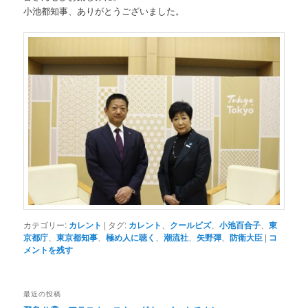
小池都知事、ありがとうございました。
カテゴリー:
カレント
|
タグ:
カレント
、
クールビズ
、
小池百合子
、
東
京都庁
、
東京都知事
、
極め人に聴く
、
潮流社
、
矢野彈
、
防衛大臣
|
コ
メントを残す
最近の投稿