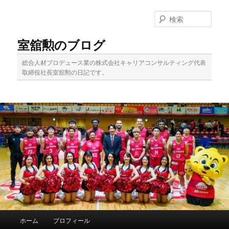
メ
サ
イ
ブ
検
ン
コ
索
コ
ン
室舘勲のブログ
ン
テ
テ
ン
総合人材プロデュース業の株式会社キャリアコンサルティング代表
ン
ツ
取締役社長室舘勲の日記です。
ツ
へ
へ
移
移
動
動
メ
ホーム
プロフィール
イ