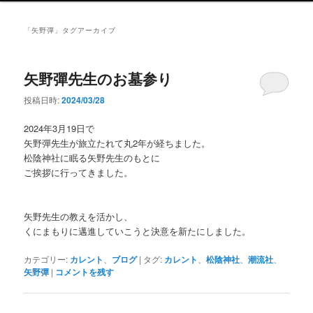
ン
メ
「
矢野彈
」タグアーカイブ
ニ
ュ
ー
矢野彈先生のお墓参り
投稿日時:
2024/03/28
2024年3月19日で
矢野彈先生が旅立たれて丸2年が経ちました。
松陰神社に眠る矢野先生のもとに
ご挨拶に行ってきました。
矢野先生の教えを活かし、
くにまもりに邁進していこうと決意を新たにしました。
カテゴリー:
カレント
、
ブログ
|
タグ:
カレント
、
松陰神社
、
潮流社
、
矢野彈
|
コメントを残す