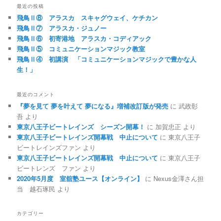
最近の投稿
飛鳥Ⅱ⑧ アラスカ スキャグウェイ、ケチカン
飛鳥Ⅱ⑦ アラスカ・ジュノー
飛鳥Ⅱ⑥ 初寄港地 アラスカ・コディアック
飛鳥Ⅱ⑤ コミュニケーションマジック教室
飛鳥Ⅱ④ 初講演 「コミュニケーションマジックで豊かな人
生！」
最近のコメント
『夢を見て 夢を叶えて 夢になる』増補改訂版が発売
に
武政彰
吾
より
東京八王子ビートレインズ シーズン開幕！
に
加賀忠正
より
東京八王子ビートレインズ開幕戦 中止について
に
東京八王子
ビートレインズファン
より
東京八王子ビートレインズ開幕戦 中止について
に
東京八王子
ビートレンズ ファン
より
2020年5月度 室舘塾ユース【オンライン】
に
Nexus金澤さん担
当 越石琢民
より
カテゴリー