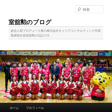
メ
サ
イ
ブ
検
ン
コ
索
コ
ン
室舘勲のブログ
ン
テ
テ
ン
総合人材プロデュース業の株式会社キャリアコンサルティング代表
ン
ツ
取締役社長室舘勲の日記です。
ツ
へ
へ
移
移
動
動
メ
ホーム
プロフィール
イ