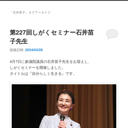
ン
メ
「
石井苗子
」タグアーカイブ
ニ
ュ
ー
第227回しがくセミナー石井苗
子先生
投稿日時:
2024/04/26
4月7日に参議院議員の石井苗子先生をお迎えし、
しがくセミナーを開催しました。
タイトルは『自分らしく生きる』です。