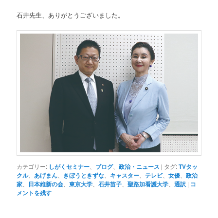
石井先生、ありがとうございました。
カテゴリー:
しがくセミナー
、
ブログ
、
政治・ニュース
|
タグ:
TVタッ
クル
、
あげまん
、
きぼうときずな
、
キャスター
、
テレビ
、
女優
、
政治
家
、
日本維新の会
、
東京大学
、
石井苗子
、
聖路加看護大学
、
通訳
|
コ
メントを残す