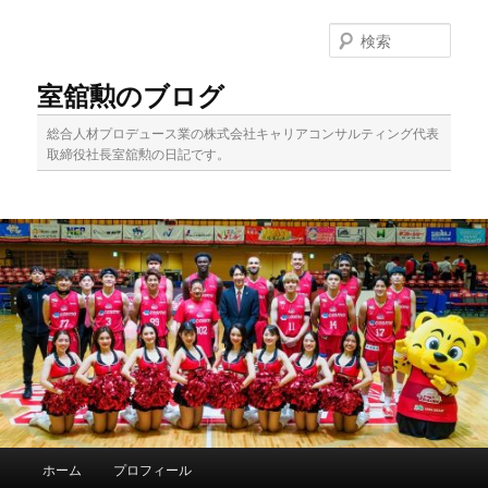
メ
サ
イ
ブ
検
ン
コ
索
コ
ン
室舘勲のブログ
ン
テ
テ
ン
総合人材プロデュース業の株式会社キャリアコンサルティング代表
ン
ツ
取締役社長室舘勲の日記です。
ツ
へ
へ
移
移
動
動
メ
ホーム
プロフィール
イ