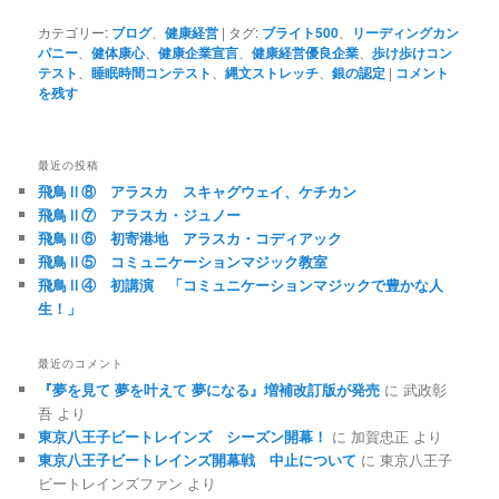
カテゴリー:
ブログ
、
健康経営
|
タグ:
ブライト500
、
リーディングカン
パニー
、
健体康心
、
健康企業宣言
、
健康経営優良企業
、
歩け歩けコン
テスト
、
睡眠時間コンテスト
、
縄文ストレッチ
、
銀の認定
|
コメント
を残す
最近の投稿
飛鳥Ⅱ⑧ アラスカ スキャグウェイ、ケチカン
飛鳥Ⅱ⑦ アラスカ・ジュノー
飛鳥Ⅱ⑥ 初寄港地 アラスカ・コディアック
飛鳥Ⅱ⑤ コミュニケーションマジック教室
飛鳥Ⅱ④ 初講演 「コミュニケーションマジックで豊かな人
生！」
最近のコメント
『夢を見て 夢を叶えて 夢になる』増補改訂版が発売
に
武政彰
吾
より
東京八王子ビートレインズ シーズン開幕！
に
加賀忠正
より
東京八王子ビートレインズ開幕戦 中止について
に
東京八王子
ビートレインズファン
より