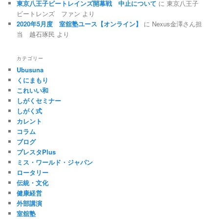
東京八王子ビートレインズ開幕戦 中止について
に
東京八王子
ビートレンズ ファン
より
2020年5月度 室舘塾ユース【オンライン】
に
Nexus金澤さん担
当 越石琢民
より
カテゴリー
Ubusuna
くにまもり
これいい和
しがくセミナー
しがく式
カレント
コラム
ブログ
プレスタPlus
ミス・ワールド・ジャパン
ロータリー
伝統・文化
健康経営
外部講演
室舘塾