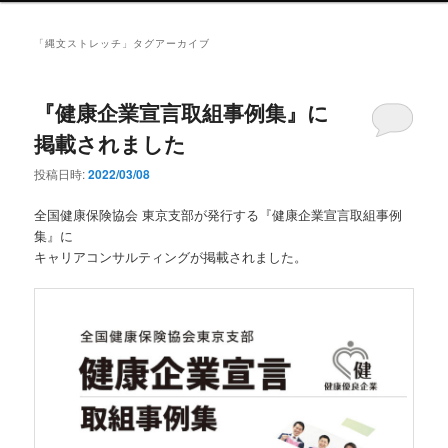
ン
メ
「
縄文ストレッチ
」タグアーカイブ
ニ
ュ
ー
『健康企業宣言取組事例集』に
掲載されました
投稿日時:
2022/03/08
全国健康保険協会 東京支部が発行する『健康企業宣言取組事例
集』に
キャリアコンサルティングが掲載されました。