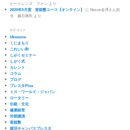
ビートレンズ ファン
より
2020年5月度 室舘塾ユース【オンライン】
に
Nexus金澤さん担
当 越石琢民
より
カテゴリー
Ubusuna
くにまもり
これいい和
しがくセミナー
しがく式
カレント
コラム
ブログ
プレスタPlus
ミス・ワールド・ジャパン
ロータリー
伝統・文化
健康経営
外部講演
室舘塾
就活キャンパスプレスタ