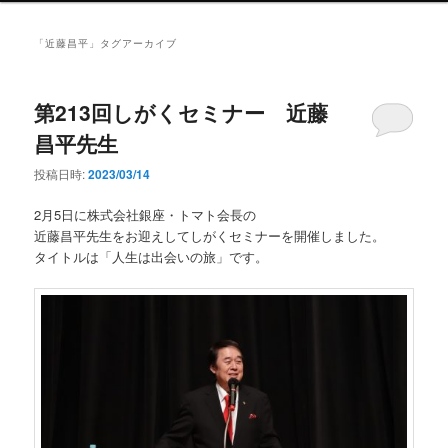
ン
メ
「
近藤昌平
」タグアーカイブ
ニ
ュ
ー
第213回しがくセミナー 近藤
昌平先生
投稿日時:
2023/03/14
2月5日に株式会社銀座・トマト会長の
近藤昌平先生をお迎えしてしがくセミナーを開催しました。
タイトルは「人生は出会いの旅」です。