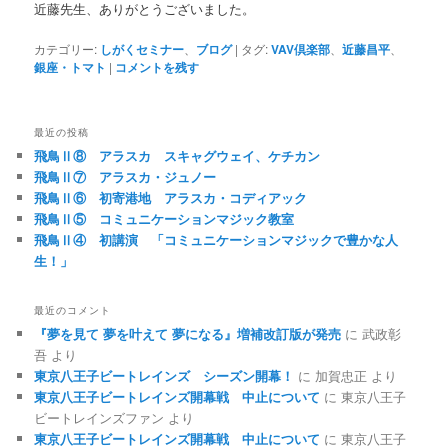
近藤先生、ありがとうございました。
カテゴリー:
しがくセミナー
、
ブログ
|
タグ:
VAV倶楽部
、
近藤昌平
、
銀座・トマト
|
コメントを残す
最近の投稿
飛鳥Ⅱ⑧ アラスカ スキャグウェイ、ケチカン
飛鳥Ⅱ⑦ アラスカ・ジュノー
飛鳥Ⅱ⑥ 初寄港地 アラスカ・コディアック
飛鳥Ⅱ⑤ コミュニケーションマジック教室
飛鳥Ⅱ④ 初講演 「コミュニケーションマジックで豊かな人
生！」
最近のコメント
『夢を見て 夢を叶えて 夢になる』増補改訂版が発売
に
武政彰
吾
より
東京八王子ビートレインズ シーズン開幕！
に
加賀忠正
より
東京八王子ビートレインズ開幕戦 中止について
に
東京八王子
ビートレインズファン
より
東京八王子ビートレインズ開幕戦 中止について
に
東京八王子