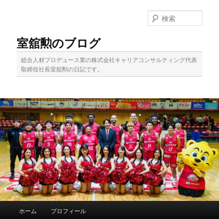
メ
サ
イ
ブ
検
ン
コ
索
コ
ン
室舘勲のブログ
ン
テ
テ
ン
総合人材プロデュース業の株式会社キャリアコンサルティング代表
ン
ツ
取締役社長室舘勲の日記です。
ツ
へ
へ
移
移
動
動
メ
ホーム
プロフィール
イ