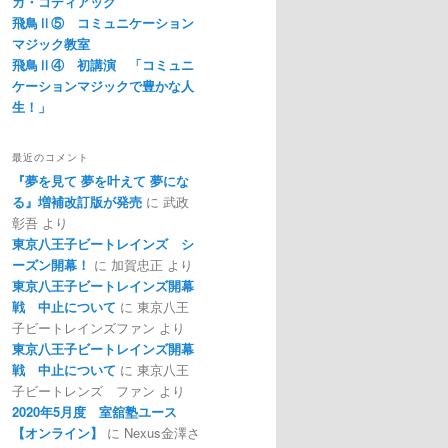
カ・コディアック
飛鳥Ⅱ⑤ コミュニケーション
マジック教室
飛鳥Ⅱ④ 初講演 「コミュニ
ケーションマジックで豊かな人
生！」
最近のコメント
『夢を見て 夢を叶えて 夢にな
る』増補改訂版が発売
に
武政
彰吾
より
東京八王子ビートレインズ シ
ーズン開幕！
に
加賀忠正
より
東京八王子ビートレインズ開幕
戦 中止について
に
東京八王
子ビートレインズファン
より
東京八王子ビートレインズ開幕
戦 中止について
に
東京八王
子ビートレンズ ファン
より
2020年5月度 室舘塾ユース
【オンライン】
に
Nexus金澤さ