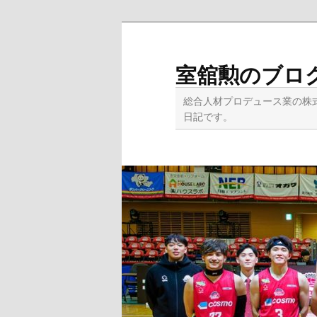
メ
サ
イ
ブ
ン
コ
室舘勲のブロ
コ
ン
ン
テ
総合人材プロデュース業の株
テ
ン
日記です。
ン
ツ
ツ
へ
へ
移
移
動
動