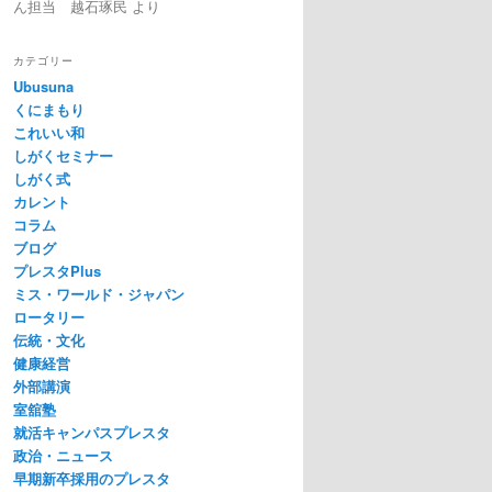
ん担当 越石琢民
より
カテゴリー
Ubusuna
くにまもり
これいい和
しがくセミナー
しがく式
カレント
コラム
ブログ
プレスタPlus
ミス・ワールド・ジャパン
ロータリー
伝統・文化
健康経営
外部講演
室舘塾
就活キャンパスプレスタ
政治・ニュース
早期新卒採用のプレスタ