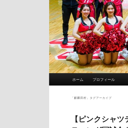
メ
ホーム
プロフィール
イ
ン
メ
「
麒麟田村
」タグアーカイブ
ニ
ュ
【ピンクシャツ
ー