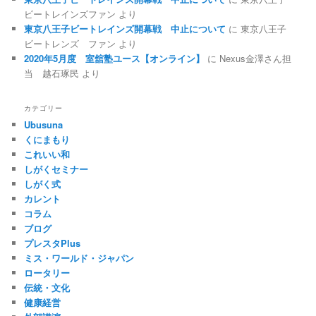
ビートレインズファン
より
東京八王子ビートレインズ開幕戦 中止について
に
東京八王子
ビートレンズ ファン
より
2020年5月度 室舘塾ユース【オンライン】
に
Nexus金澤さん担
当 越石琢民
より
カテゴリー
Ubusuna
くにまもり
これいい和
しがくセミナー
しがく式
カレント
コラム
ブログ
プレスタPlus
ミス・ワールド・ジャパン
ロータリー
伝統・文化
健康経営