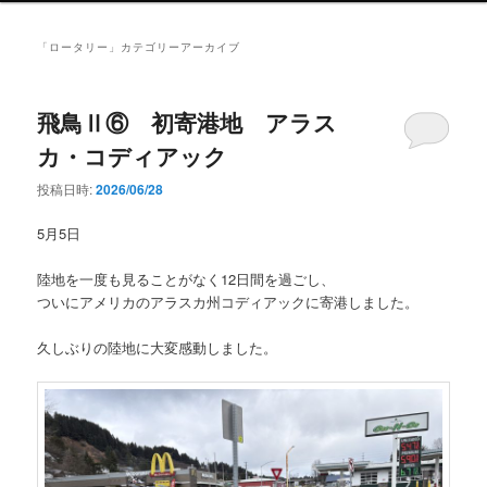
ン
メ
「
ロータリー
」カテゴリーアーカイブ
ニ
ュ
ー
飛鳥Ⅱ⑥ 初寄港地 アラス
カ・コディアック
投稿日時:
2026/06/28
5月5日
陸地を一度も見ることがなく12日間を過ごし、
ついにアメリカのアラスカ州コディアックに寄港しました。
久しぶりの陸地に大変感動しました。