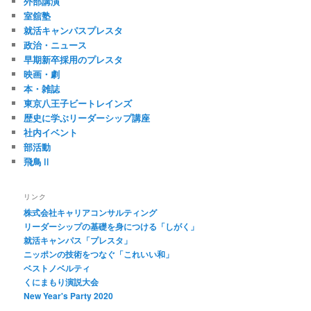
外部講演
室舘塾
就活キャンパスプレスタ
政治・ニュース
早期新卒採用のプレスタ
映画・劇
本・雑誌
東京八王子ビートレインズ
歴史に学ぶリーダーシップ講座
社内イベント
部活動
飛鳥Ⅱ
リンク
株式会社キャリアコンサルティング
リーダーシップの基礎を身につける「しがく」
就活キャンパス「プレスタ」
ニッポンの技術をつなぐ「これいい和」
ベストノベルティ
くにまもり演説大会
New Year's Party 2020