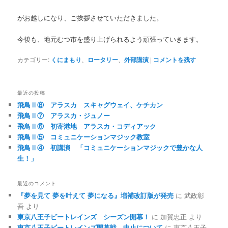
がお越しになり、ご挨拶させていただきました。
今後も、地元むつ市を盛り上げられるよう頑張っていきます。
カテゴリー:
くにまもり
、
ロータリー
、
外部講演
|
コメントを残す
最近の投稿
飛鳥Ⅱ⑧ アラスカ スキャグウェイ、ケチカン
飛鳥Ⅱ⑦ アラスカ・ジュノー
飛鳥Ⅱ⑥ 初寄港地 アラスカ・コディアック
飛鳥Ⅱ⑤ コミュニケーションマジック教室
飛鳥Ⅱ④ 初講演 「コミュニケーションマジックで豊かな人
生！」
最近のコメント
『夢を見て 夢を叶えて 夢になる』増補改訂版が発売
に
武政彰
吾
より
東京八王子ビートレインズ シーズン開幕！
に
加賀忠正
より
東京八王子ビートレインズ開幕戦 中止について
に
東京八王子