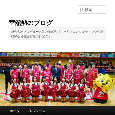
メ
サ
イ
ブ
検
ン
コ
索
コ
ン
室舘勲のブログ
ン
テ
テ
ン
総合人材プロデュース業の株式会社キャリアコンサルティング代表
ン
ツ
取締役社長室舘勲の日記です。
ツ
へ
へ
移
移
動
動
メ
ホーム
プロフィール
イ