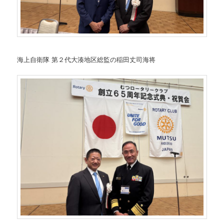
海上自衛隊 第２代大湊地区総監の稲田丈司海将