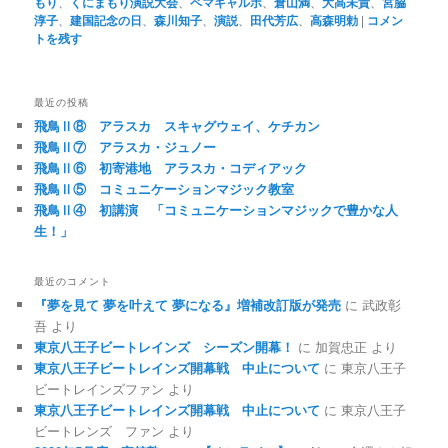
もり
、
くにまもり演説大会
、
ペマギャルポ
、
倉山満
、
大高未貴
、
宮脇
淳子
、
建国記念の日
、
森川知子
、
演説
、
田代芳広
、
高森明勅
|
コメン
トを残す
最近の投稿
飛鳥Ⅱ⑧ アラスカ スキャグウェイ、ケチカン
飛鳥Ⅱ⑦ アラスカ・ジュノー
飛鳥Ⅱ⑥ 初寄港地 アラスカ・コディアック
飛鳥Ⅱ⑤ コミュニケーションマジック教室
飛鳥Ⅱ④ 初講演 「コミュニケーションマジックで豊かな人
生！」
最近のコメント
『夢を見て 夢を叶えて 夢になる』増補改訂版が発売
に
武政彰
吾
より
東京八王子ビートレインズ シーズン開幕！
に
加賀忠正
より
東京八王子ビートレインズ開幕戦 中止について
に
東京八王子
ビートレインズファン
より
東京八王子ビートレインズ開幕戦 中止について
に
東京八王子
ビートレンズ ファン
より