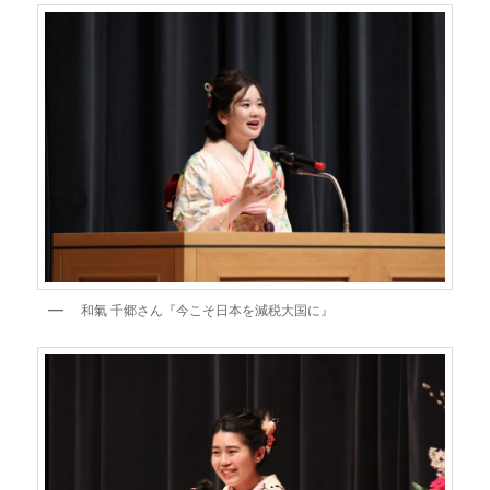
和氣 千郷さん『今こそ日本を減税大国に』