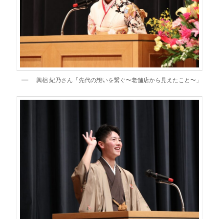
興梠 紀乃さん「先代の想いを繋ぐ〜老舗店から見えたこと〜」