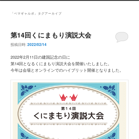
ン
メ
「
ペマギャルポ
」タグアーカイブ
ニ
ュ
ー
第14回くにまもり演説大会
投稿日時:
2022/02/14
2022年2月11日の建国記念の日に
第14回となるくにまもり演説大会を開催いたしました。
今年は会場とオンラインでのハイブリット開催となりました。