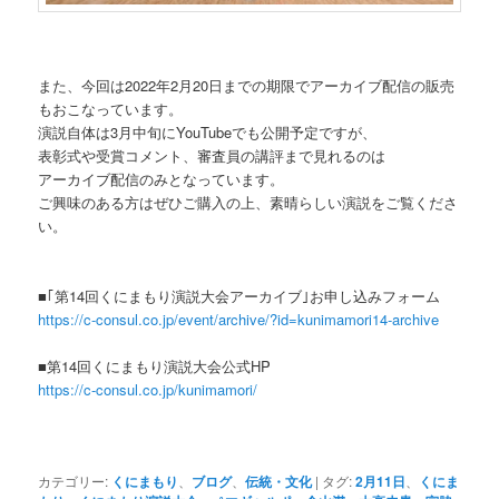
また、今回は2022年2月20日までの期限でアーカイブ配信の販売
もおこなっています。
演説自体は3月中旬にYouTubeでも公開予定ですが、
表彰式や受賞コメント、審査員の講評まで見れるのは
アーカイブ配信のみとなっています。
ご興味のある方はぜひご購入の上、素晴らしい演説をご覧くださ
い。
■｢第14回くにまもり演説大会アーカイブ｣お申し込みフォーム
https://c-consul.co.jp/event/archive/?id=kunimamori14-archive
■第14回くにまもり演説大会公式HP
https://c-consul.co.jp/kunimamori/
カテゴリー:
くにまもり
、
ブログ
、
伝統・文化
|
タグ:
2月11日
、
くにま