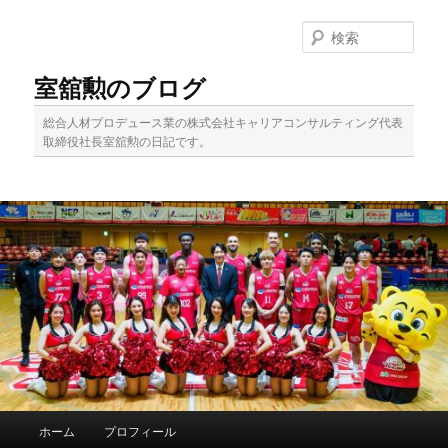
メ
サ
イ
ブ
検
ン
コ
索
コ
ン
室舘勲のブログ
ン
テ
テ
ン
総合人材プロデュース業の株式会社キャリアコンサルティング代表
ン
ツ
取締役社長室舘勲の日記です。
ツ
へ
へ
移
移
動
動
メ
ホーム
プロフィール
イ