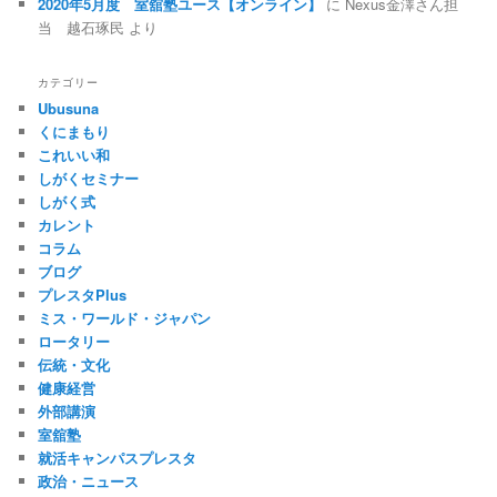
2020年5月度 室舘塾ユース【オンライン】
に
Nexus金澤さん担
当 越石琢民
より
カテゴリー
Ubusuna
くにまもり
これいい和
しがくセミナー
しがく式
カレント
コラム
ブログ
プレスタPlus
ミス・ワールド・ジャパン
ロータリー
伝統・文化
健康経営
外部講演
室舘塾
就活キャンパスプレスタ
政治・ニュース