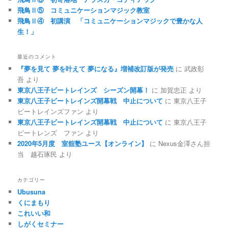
飛鳥Ⅱ⑤ コミュニケーションマジック教室
飛鳥Ⅱ④ 初講演 「コミュニケーションマジックで豊かな人
生！」
最近のコメント
『夢を見て 夢を叶えて 夢になる』増補改訂版が発売
に
武政彰
吾
より
東京八王子ビートレインズ シーズン開幕！
に
加賀忠正
より
東京八王子ビートレインズ開幕戦 中止について
に
東京八王子
ビートレインズファン
より
東京八王子ビートレインズ開幕戦 中止について
に
東京八王子
ビートレンズ ファン
より
2020年5月度 室舘塾ユース【オンライン】
に
Nexus金澤さん担
当 越石琢民
より
カテゴリー
Ubusuna
くにまもり
これいい和
しがくセミナー