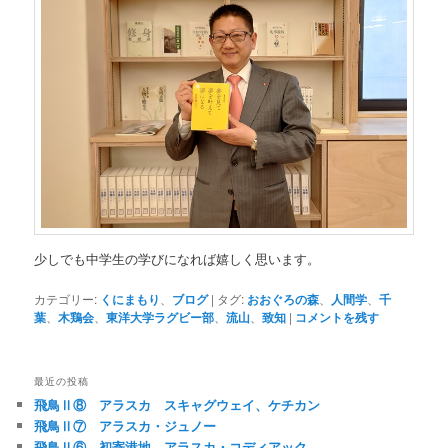
少しでも中学生の学びになれば嬉しく思います。
カテゴリー:
くにまもり
、
ブログ
|
タグ:
おおぐろの森
、
人間学
、
千
葉
、
木鶏会
、
東洋大学ラグビー部
、
流山
、
致知
|
コメントを残す
最近の投稿
飛鳥Ⅱ⑧ アラスカ スキャグウェイ、ケチカン
飛鳥Ⅱ⑦ アラスカ・ジュノー
飛鳥Ⅱ⑥ 初寄港地 アラスカ・コディアック