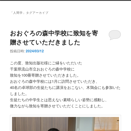
ン
メ
「
人間学
」タグアーカイブ
ニ
ュ
ー
おおぐろの森中学校に致知を寄
贈させていただきました
投稿日時:
2024/03/12
この度、致知出版社様にご縁をいただいた
千葉県流山市立おおぐろの森中学校に
致知を100冊寄贈させていただきました。
おおぐろの森中学校には1月に訪問させていただき、
40名の卓球部の生徒たちに講演をおこない、木鶏会にも参加いた
しました。
生徒たちの中学生とは思えない素晴らしい姿勢に感動し、
微力ながら致知を寄贈させていただくことにしました。