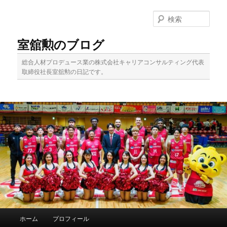
メ
サ
イ
ブ
検
ン
コ
索
コ
ン
室舘勲のブログ
ン
テ
テ
ン
総合人材プロデュース業の株式会社キャリアコンサルティング代表
ン
ツ
取締役社長室舘勲の日記です。
ツ
へ
へ
移
移
動
動
メ
ホーム
プロフィール
イ