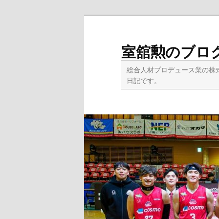
メ
サ
イ
ブ
ン
コ
室舘勲のブロ
コ
ン
ン
テ
総合人材プロデュース業の株
テ
ン
日記です。
ン
ツ
ツ
へ
へ
移
移
動
動