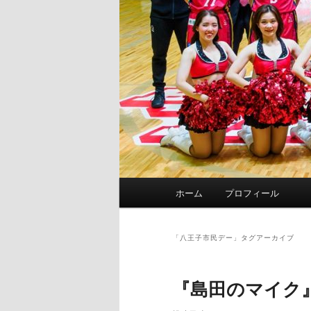
メ
ホーム
プロフィール
イ
ン
メ
「
八王子市民デー
」タグアーカイブ
ニ
ュ
『島田のマイク
ー