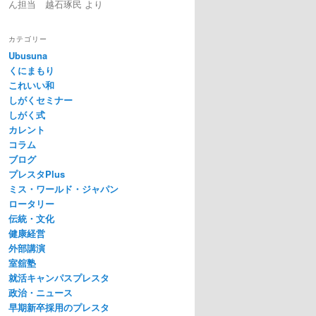
ん担当 越石琢民
より
カテゴリー
Ubusuna
くにまもり
これいい和
しがくセミナー
しがく式
カレント
コラム
ブログ
プレスタPlus
ミス・ワールド・ジャパン
ロータリー
伝統・文化
健康経営
外部講演
室舘塾
就活キャンパスプレスタ
政治・ニュース
早期新卒採用のプレスタ