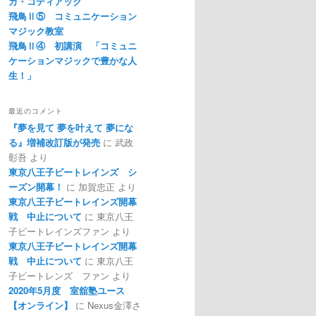
カ・コディアック
飛鳥Ⅱ⑤ コミュニケーション
マジック教室
飛鳥Ⅱ④ 初講演 「コミュニ
ケーションマジックで豊かな人
生！」
最近のコメント
『夢を見て 夢を叶えて 夢にな
る』増補改訂版が発売
に
武政
彰吾
より
東京八王子ビートレインズ シ
ーズン開幕！
に
加賀忠正
より
東京八王子ビートレインズ開幕
戦 中止について
に
東京八王
子ビートレインズファン
より
東京八王子ビートレインズ開幕
戦 中止について
に
東京八王
子ビートレンズ ファン
より
2020年5月度 室舘塾ユース
【オンライン】
に
Nexus金澤さ