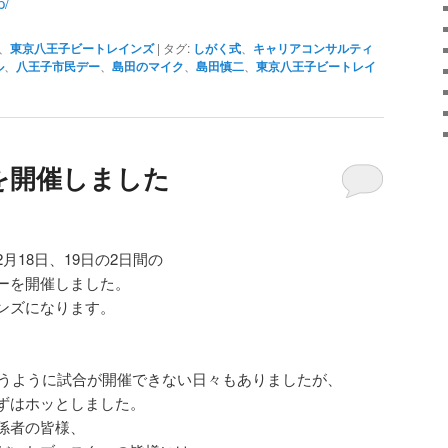
p/
、
東京八王子ビートレインズ
|
タグ:
しがく式
、
キャリアコンサルティ
ル
、
八王子市民デー
、
島田のマイク
、
島田慎二
、
東京八王子ビートレイ
を開催しました
月18日、19日の2日間の
ーを開催しました。
ンズになります。
思うように試合が開催できない日々もありましたが、
ずはホッとしました。
係者の皆様、