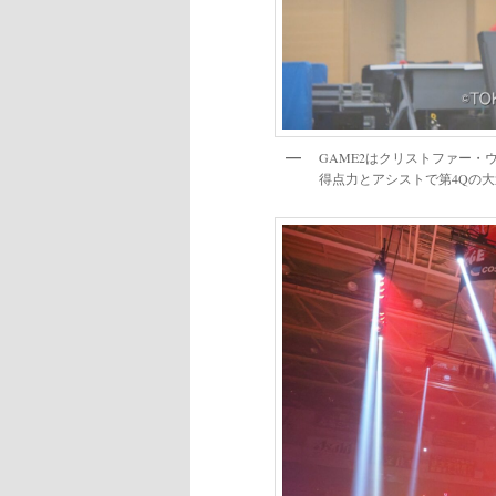
GAME2はクリストファー・
得点力とアシストで第4Qの