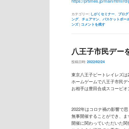
https://prtimes.jp/main/html/rd/
カテゴリー:
しがくセミナー
、
ブログ
ング
、
チェアマン
、
バスケットボー
ンズ
|
コメントを残す
八王子市民デー
投稿日時:
2022/02/24
東京八王子ビートレイレズは2
ホームゲームで八王子市民デ
お相手は豊田合成スコーピオ
2022年はコロナ禍の影響で
無事開催することができ、ま
開催に関わっていただいた関