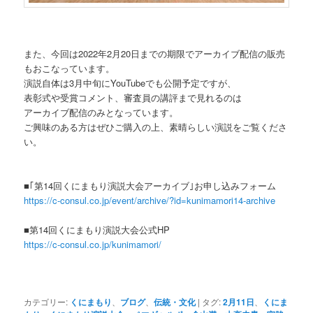
また、今回は2022年2月20日までの期限でアーカイブ配信の販売
もおこなっています。
演説自体は3月中旬にYouTubeでも公開予定ですが、
表彰式や受賞コメント、審査員の講評まで見れるのは
アーカイブ配信のみとなっています。
ご興味のある方はぜひご購入の上、素晴らしい演説をご覧くださ
い。
■｢第14回くにまもり演説大会アーカイブ｣お申し込みフォーム
https://c-consul.co.jp/event/archive/?id=kunimamori14-archive
■第14回くにまもり演説大会公式HP
https://c-consul.co.jp/kunimamori/
カテゴリー:
くにまもり
、
ブログ
、
伝統・文化
|
タグ:
2月11日
、
くにま