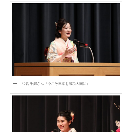
和氣 千郷さん『今こそ日本を減税大国に』