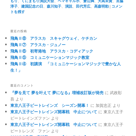
もり
、
くにまもり演説大会
、
ペマギャルポ
、
倉山満
、
大高未貴
、
宮脇
淳子
、
建国記念の日
、
森川知子
、
演説
、
田代芳広
、
高森明勅
|
コメン
トを残す
最近の投稿
飛鳥Ⅱ⑧ アラスカ スキャグウェイ、ケチカン
飛鳥Ⅱ⑦ アラスカ・ジュノー
飛鳥Ⅱ⑥ 初寄港地 アラスカ・コディアック
飛鳥Ⅱ⑤ コミュニケーションマジック教室
飛鳥Ⅱ④ 初講演 「コミュニケーションマジックで豊かな人
生！」
最近のコメント
『夢を見て 夢を叶えて 夢になる』増補改訂版が発売
に
武政彰
吾
より
東京八王子ビートレインズ シーズン開幕！
に
加賀忠正
より
東京八王子ビートレインズ開幕戦 中止について
に
東京八王子
ビートレインズファン
より
東京八王子ビートレインズ開幕戦 中止について
に
東京八王子
ビートレンズ ファン
より