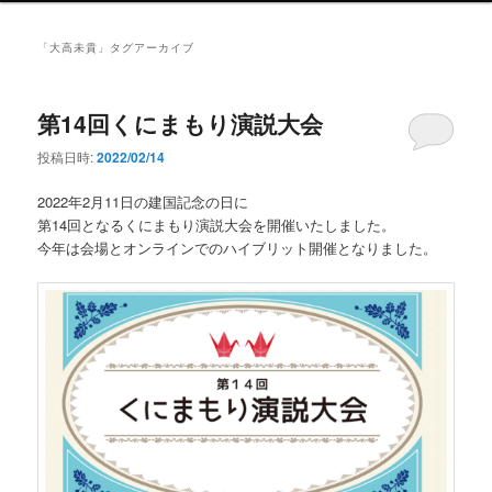
ン
メ
「
大高未貴
」タグアーカイブ
ニ
ュ
ー
第14回くにまもり演説大会
投稿日時:
2022/02/14
2022年2月11日の建国記念の日に
第14回となるくにまもり演説大会を開催いたしました。
今年は会場とオンラインでのハイブリット開催となりました。