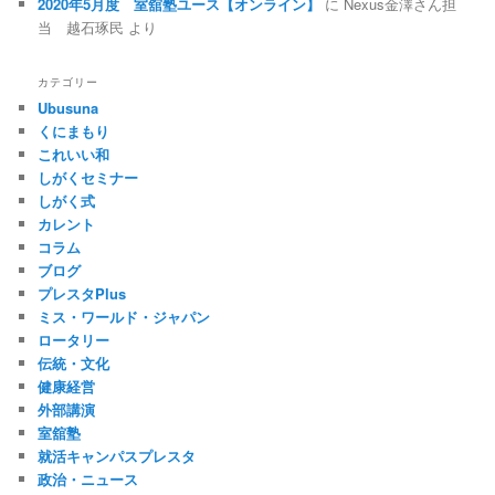
2020年5月度 室舘塾ユース【オンライン】
に
Nexus金澤さん担
当 越石琢民
より
カテゴリー
Ubusuna
くにまもり
これいい和
しがくセミナー
しがく式
カレント
コラム
ブログ
プレスタPlus
ミス・ワールド・ジャパン
ロータリー
伝統・文化
健康経営
外部講演
室舘塾
就活キャンパスプレスタ
政治・ニュース