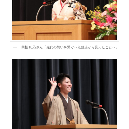
興梠 紀乃さん「先代の想いを繋ぐ〜老舗店から見えたこと〜」