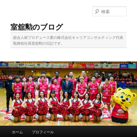
メ
サ
イ
ブ
検
ン
コ
索
コ
ン
室舘勲のブログ
ン
テ
テ
ン
総合人材プロデュース業の株式会社キャリアコンサルティング代表
ン
ツ
取締役社長室舘勲の日記です。
ツ
へ
へ
移
移
動
動
メ
ホーム
プロフィール
イ