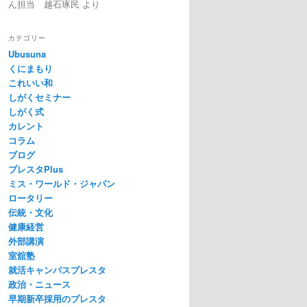
ん担当 越石琢民
より
カテゴリー
Ubusuna
くにまもり
これいい和
しがくセミナー
しがく式
カレント
コラム
ブログ
プレスタPlus
ミス・ワールド・ジャパン
ロータリー
伝統・文化
健康経営
外部講演
室舘塾
就活キャンパスプレスタ
政治・ニュース
早期新卒採用のプレスタ