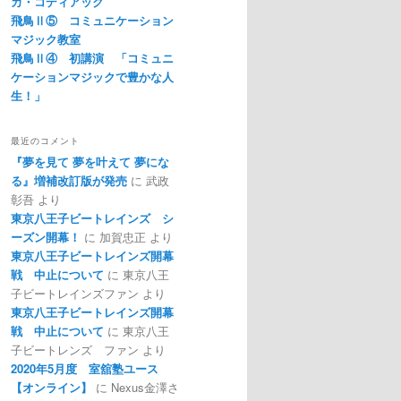
カ・コディアック
飛鳥Ⅱ⑤ コミュニケーション
マジック教室
飛鳥Ⅱ④ 初講演 「コミュニ
ケーションマジックで豊かな人
生！」
最近のコメント
『夢を見て 夢を叶えて 夢にな
る』増補改訂版が発売
に
武政
彰吾
より
東京八王子ビートレインズ シ
ーズン開幕！
に
加賀忠正
より
東京八王子ビートレインズ開幕
戦 中止について
に
東京八王
子ビートレインズファン
より
東京八王子ビートレインズ開幕
戦 中止について
に
東京八王
子ビートレンズ ファン
より
2020年5月度 室舘塾ユース
【オンライン】
に
Nexus金澤さ