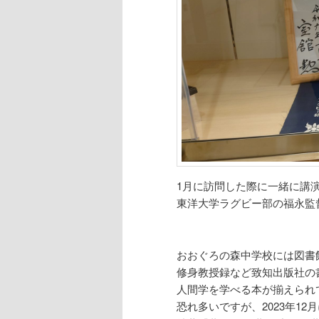
1月に訪問した際に一緒に講
東洋大学ラグビー部の福永監
おおぐろの森中学校には図書
修身教授録など致知出版社の
人間学を学べる本が揃えられ
恐れ多いですが、2023年1