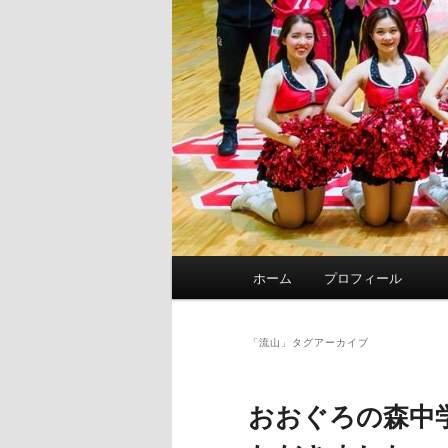
メ
ホーム
プロフィール
イ
ン
メ
「
流山
」タグアーカイブ
ニ
ュ
おおぐろの森中
ー