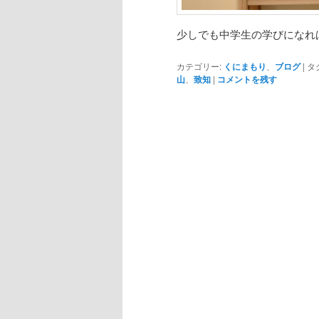
少しでも中学生の学びになれ
カテゴリー:
くにまもり
、
ブログ
|
タ
山
、
致知
|
コメントを残す