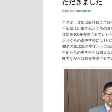
ただきました
投稿日時:
2024/03/12
この度、致知出版社様にご縁
千葉県流山市立おおぐろの森
致知を100冊寄贈させていた
おおぐろの森中学校には1月
40名の卓球部の生徒たちに
生徒たちの中学生とは思えな
微力ながら致知を寄贈させて