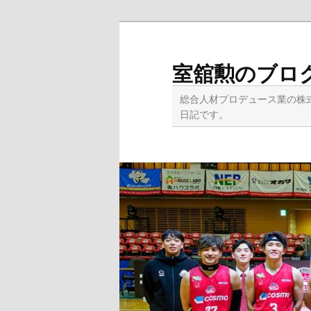
メ
サ
イ
ブ
ン
コ
室舘勲のブロ
コ
ン
ン
テ
総合人材プロデュース業の株
テ
ン
日記です。
ン
ツ
ツ
へ
へ
移
移
動
動