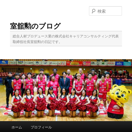
メ
サ
イ
ブ
検
ン
コ
索
コ
ン
室舘勲のブログ
ン
テ
テ
ン
総合人材プロデュース業の株式会社キャリアコンサルティング代表
ン
ツ
取締役社長室舘勲の日記です。
ツ
へ
へ
移
移
動
動
メ
ホーム
プロフィール
イ