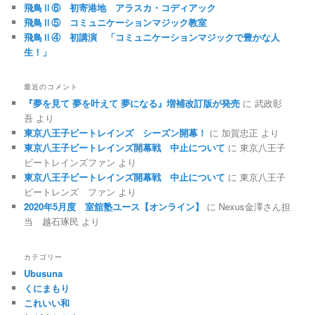
飛鳥Ⅱ⑥ 初寄港地 アラスカ・コディアック
飛鳥Ⅱ⑤ コミュニケーションマジック教室
飛鳥Ⅱ④ 初講演 「コミュニケーションマジックで豊かな人
生！」
最近のコメント
『夢を見て 夢を叶えて 夢になる』増補改訂版が発売
に
武政彰
吾
より
東京八王子ビートレインズ シーズン開幕！
に
加賀忠正
より
東京八王子ビートレインズ開幕戦 中止について
に
東京八王子
ビートレインズファン
より
東京八王子ビートレインズ開幕戦 中止について
に
東京八王子
ビートレンズ ファン
より
2020年5月度 室舘塾ユース【オンライン】
に
Nexus金澤さん担
当 越石琢民
より
カテゴリー
Ubusuna
くにまもり
これいい和