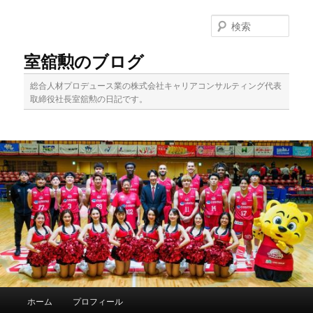
メ
サ
イ
ブ
検
ン
コ
索
コ
ン
室舘勲のブログ
ン
テ
テ
ン
総合人材プロデュース業の株式会社キャリアコンサルティング代表
ン
ツ
取締役社長室舘勲の日記です。
ツ
へ
へ
移
移
動
動
メ
ホーム
プロフィール
イ