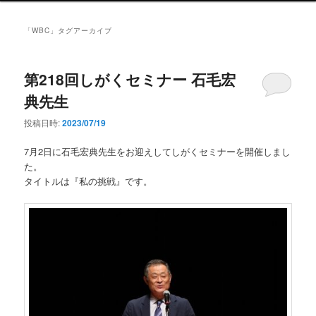
ン
メ
「
WBC
」タグアーカイブ
ニ
ュ
ー
第218回しがくセミナー 石毛宏
典先生
投稿日時:
2023/07/19
7月2日に石毛宏典先生をお迎えしてしがくセミナーを開催しまし
た。
タイトルは『私の挑戦』です。