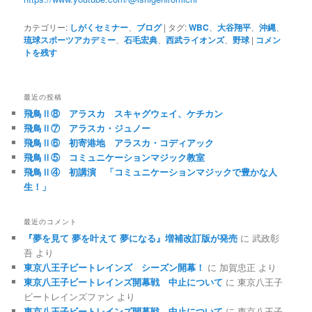
カテゴリー:
しがくセミナー
、
ブログ
|
タグ:
WBC
、
大谷翔平
、
沖縄
、
琉球スポーツアカデミー
、
石毛宏典
、
西武ライオンズ
、
野球
|
コメン
トを残す
最近の投稿
飛鳥Ⅱ⑧ アラスカ スキャグウェイ、ケチカン
飛鳥Ⅱ⑦ アラスカ・ジュノー
飛鳥Ⅱ⑥ 初寄港地 アラスカ・コディアック
飛鳥Ⅱ⑤ コミュニケーションマジック教室
飛鳥Ⅱ④ 初講演 「コミュニケーションマジックで豊かな人
生！」
最近のコメント
『夢を見て 夢を叶えて 夢になる』増補改訂版が発売
に
武政彰
吾
より
東京八王子ビートレインズ シーズン開幕！
に
加賀忠正
より
東京八王子ビートレインズ開幕戦 中止について
に
東京八王子
ビートレインズファン
より
東京八王子ビートレインズ開幕戦 中止について
に
東京八王子