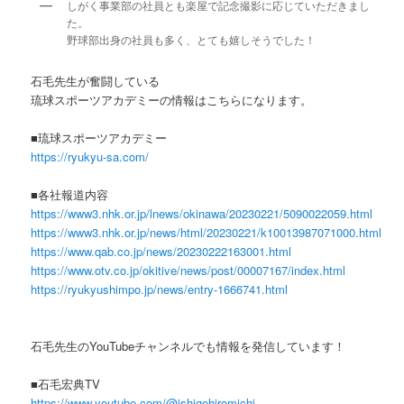
しがく事業部の社員とも楽屋で記念撮影に応じていただきまし
た。
野球部出身の社員も多く、とても嬉しそうでした！
石毛先生が奮闘している
琉球スポーツアカデミーの情報はこちらになります。
■琉球スポーツアカデミー
https://ryukyu-sa.com/
■各社報道内容
https://www3.nhk.or.jp/lnews/okinawa/20230221/5090022059.html
https://www3.nhk.or.jp/news/html/20230221/k10013987071000.html
https://www.qab.co.jp/news/20230222163001.html
https://www.otv.co.jp/okitive/news/post/00007167/index.html
https://ryukyushimpo.jp/news/entry-1666741.html
石毛先生のYouTubeチャンネルでも情報を発信しています！
■石毛宏典TV
https://www.youtube.com/@ishigehiromichi