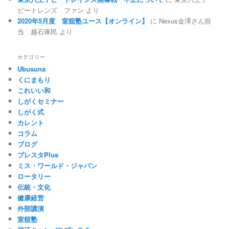
ビートレンズ ファン
より
2020年5月度 室舘塾ユース【オンライン】
に
Nexus金澤さん担
当 越石琢民
より
カテゴリー
Ubusuna
くにまもり
これいい和
しがくセミナー
しがく式
カレント
コラム
ブログ
プレスタPlus
ミス・ワールド・ジャパン
ロータリー
伝統・文化
健康経営
外部講演
室舘塾