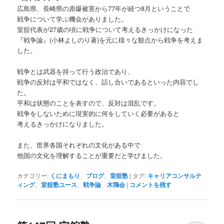
広島県、長崎県の原爆被害から77年が経つ8月ということで
戦争について学ぶ機会がありました。
室舘代表が27歳の頃に戦争について考えるきっかけになった
『戦争論』(小林よしのり著)を元に様々な観点から戦争を考えま
した。
戦争とは武器を持って行う政治であり、
戦争の反対は平和ではなく、話し合いであるといった内容でし
た。
平和は状態のことを表すので、反対は混乱です。
戦争をしないために現実的に何をしていく必要があると
考えるきっかけになりました。
また、世界各国それぞれの文化がある中で
他国の文化を理解することが重要だと学びました。
カテゴリー:
くにまもり
、
ブログ
、
室舘塾
|
タグ:
キャリアコンサルテ
ィング
、
室舘塾ユース
、
戦争論
、
木鶏会
|
コメントを残す