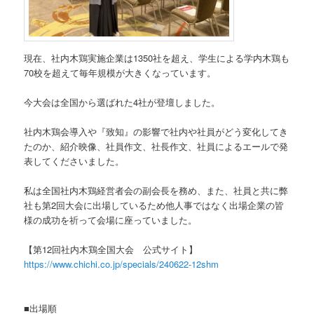
現在、社内木鶏実施企業は1350社を超え、学生による学内木鶏も
70校を超えて毎年規模が大きくなっています。
今大会は全国から選ばれた4社が登壇しました。
社内木鶏会導入や『致知』の影響で社内や社員がどう変化してき
たのか、紹介映像、社員作文、社長作文、社員によるエールで発
表してくださいました。
私は全国社内木鶏経営者会の副会長を務め、また、社員と共に弊
社も第2回大会に出場しているため他人事ではなく出場企業の皆
様の成功を祈って会場に座っていました。
【第12回社内木鶏全国大会 公式サイト】
https://www.chichi.co.jp/specials/240622-12shm
■出場順