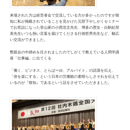
来場された方は経営者会で交流している方が多かったのですが致
知に私が掲載されていることを見かけた元部下やしがくセミナー
でお世話になった登山家の小西浩文先生、博多の歴女・白駒妃登
美先生いつも熱い言葉を届けてくださる行徳哲男先生など、幅広
い交流ができました。
懇親会の中締めを任されましたのでしがくで教えている人間学講
座「仕事編」に出てくる
「働く、ビジネス、とらばーゆ、アルバイト」の語源を伝え、
「傍を楽にする」という日本の労働観の素晴らしさそれを伝えて
いるのが『致知』であるという話をさせていただきました。