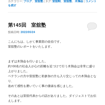
カテゴリー:
ブログ
、
室舘塾
|
タグ:
室舘勲
、
室舘塾
、
木鶏会
|
コメント
を残す
第145回 室舘塾
投稿日時:
2022/05/24
こんにちは。しがく事業部の佐伯です。
室舘塾のレポートをいたします。
まずは木鶏会を行いました。
約100名の社会人が心の距離を近づけて行う木鶏会は非常に盛り
上がりました。
ベテランの方や室舘塾に初参加の方も入り交じっての木鶏会とな
り、
改めて感性を磨いていく事の価値を感じました。
そのあとは室舘代表からの話がありました。ダイジェストでお伝
えします。