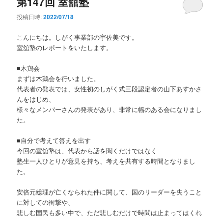
第147回 室舘塾
投稿日時:
2022/07/18
こんにちは。しがく事業部の宇佐美です。
室舘塾のレポートをいたします。
■木鶏会
まずは木鶏会を行いました。
代表者の発表では、女性初のしがく式三段認定者の山下あすかさ
んをはじめ、
様々なメンバーさんの発表があり、非常に幅のある会になりまし
た。
■自分で考えて答えを出す
今回の室舘塾は、代表から話を聞くだけではなく
塾生一人ひとりが意見を持ち、考えを共有する時間となりまし
た。
安倍元総理が亡くなられた件に関して、国のリーダーを失うこと
に対しての衝撃や、
悲しむ国民も多い中で、ただ悲しむだけで時間は止まってはくれ