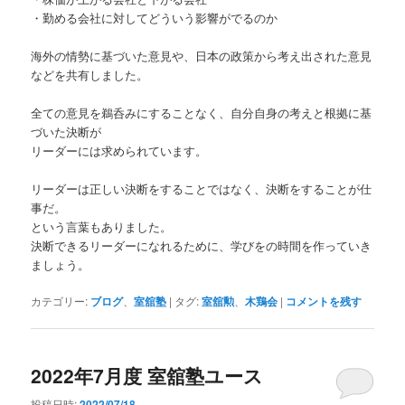
・勤める会社に対してどういう影響がでるのか
海外の情勢に基づいた意見や、日本の政策から考え出された意見
などを共有しました。
全ての意見を鵜呑みにすることなく、自分自身の考えと根拠に基
づいた決断が
リーダーには求められています。
リーダーは正しい決断をすることではなく、決断をすることが仕
事だ。
という言葉もありました。
決断できるリーダーになれるために、学びをの時間を作っていき
ましょう。
カテゴリー:
ブログ
、
室舘塾
|
タグ:
室舘勲
、
木鶏会
|
コメントを残す
2022年7月度 室舘塾ユース
投稿日時:
2022/07/18