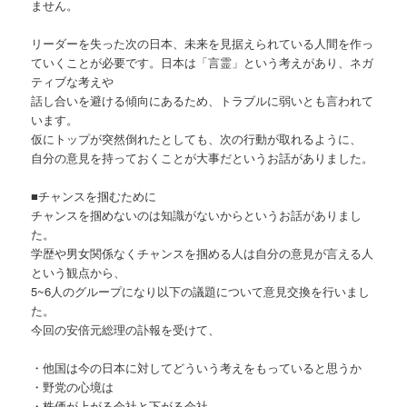
ません。
リーダーを失った次の日本、未来を見据えられている人間を作っ
ていくことが必要です。日本は「言霊」という考えがあり、ネガ
ティブな考えや
話し合いを避ける傾向にあるため、トラブルに弱いとも言われて
います。
仮にトップが突然倒れたとしても、次の行動が取れるように、
自分の意見を持っておくことが大事だというお話がありました。
■チャンスを掴むために
チャンスを掴めないのは知識がないからというお話がありまし
た。
学歴や男女関係なくチャンスを掴める人は自分の意見が言える人
という観点から、
5~6人のグループになり以下の議題について意見交換を行いまし
た。
今回の安倍元総理の訃報を受けて、
・他国は今の日本に対してどういう考えをもっていると思うか
・野党の心境は
・株価が上がる会社と下がる会社