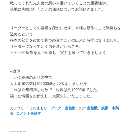
戦ってくれた先人達の想いを継いでいくことの重要性や、
現地に実際に行くことの価値についてお話頂きました。
リーダーとしての基礎を疎かにせず、単純な動作にこそ気持ちを
込めるという、
根本の部分を改めて見つめ直すことの出来た時間になりました。
リーダーになっていく自分達だからこそ、
1つ1つの所作を見つめ直し、実力を磨いていきましょう。
※追伸
しがく総研のお話の中で、
人工衛星の数は約1000基とお伝えしましたが、
これは近年増加した数で、総数は約12000基でした。
誤った情報をお伝えし、大変失礼いたしました。
カテゴリー:
くにまもり
、
ブログ
、
室舘塾
|
タグ:
室舘勲
、
挨拶
、
木鶏
会
|
コメントを残す
最近の投稿