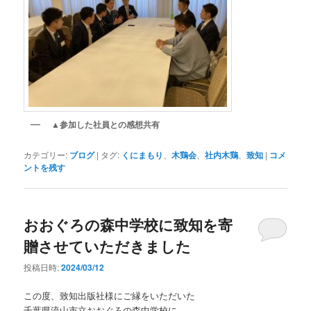
▲参加した社員との感想共有
カテゴリー:
ブログ
|
タグ:
くにまもり
、
木鶏会
、
社内木鶏
、
致知
|
コメ
ントを残す
おおぐろの森中学校に致知を寄
贈させていただきました
投稿日時:
2024/03/12
この度、致知出版社様にご縁をいただいた
千葉県流山市立おおぐろの森中学校に