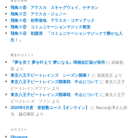
飛鳥Ⅱ⑧ アラスカ スキャグウェイ、ケチカン
飛鳥Ⅱ⑦ アラスカ・ジュノー
飛鳥Ⅱ⑥ 初寄港地 アラスカ・コディアック
飛鳥Ⅱ⑤ コミュニケーションマジック教室
飛鳥Ⅱ④ 初講演 「コミュニケーションマジックで豊かな人
生！」
最近のコメント
『夢を見て 夢を叶えて 夢になる』増補改訂版が発売
に
武政彰
吾
より
東京八王子ビートレインズ シーズン開幕！
に
加賀忠正
より
東京八王子ビートレインズ開幕戦 中止について
に
東京八王子
ビートレインズファン
より
東京八王子ビートレインズ開幕戦 中止について
に
東京八王子
ビートレンズ ファン
より
2020年5月度 室舘塾ユース【オンライン】
に
Nexus金澤さん担
当 越石琢民
より
カテゴリー
Ubusuna