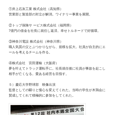
①井上石灰工業 株式会社（高知県）
営業部と製造部の対立が解消。ワイナリー事業を展開。
②トップ保険サ ービス株式会社（福岡県）
7億円の借金を社長に就任し返済。幸せトルネードで好循環。
③神奈川電設 株式会社（神奈川県）
職人気質の父とぶつかりながら、規模を拡大。社員が自主的にエ
ールを考えるチームを作る。
④株式会社 宮田運輸（大阪府）
夢を叶えてトラック運転手に。社長就任後に社員が事故を起こし
相手が亡くなる。愛ある経営を目指す。
５）慶応大学野球部 映像出演
監督としての驕りと慢心を変えてくれた。当時の学生が木鶏会に
賛成してくれて積極的に参加をしてくれた。