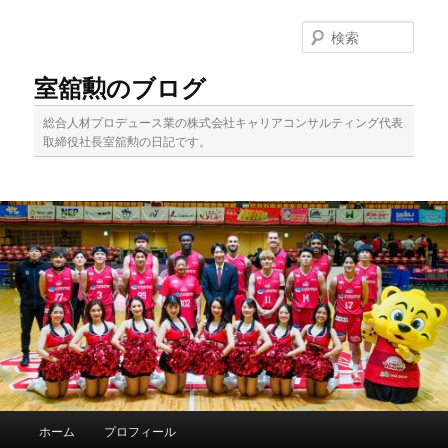
メ
サ
イ
ブ
検
ン
コ
索
コ
ン
室舘勲のブログ
ン
テ
テ
ン
総合人材プロデュース業の株式会社キャリアコンサルティング代表
ン
ツ
取締役社長室舘勲の日記です。
ツ
へ
へ
移
移
動
動
メ
ホーム
プロフィール
イ