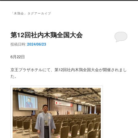
ン
メ
「
木鶏会
」タグアーカイブ
ニ
ュ
ー
第12回社内木鶏全国大会
投稿日時:
2024/06/23
6月22日
京王プラザホテルにて、第12回社内木鶏全国大会が開催されまし
た。