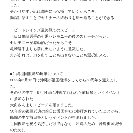
した。
分かりやすい話は周囲にも伝播していくからこそ、
簡潔に話すことでセミナーの終わりを締め括ることができる。
・ビートレインズ最終戦でのスピーチ
当日は亀崎選手の引退セレモニーの後のスピーチだった。
セレモニーが感動的だったからこそ、
亀崎選手よりも前に出ないように意識した。
力があれば、力を出すことも出さないことも選択出来る。
■沖縄祖国復帰50周年について
2022年5月15日で沖縄が祖国復帰をしてから50周年を迎えまし
た。
その話の中で、5月14日に沖縄で行われた前日祭というイベント
に参加された
大向さんよりスピーチを頂きました。
50年前の復帰式典の前日に護国神社に参拝されていたことから、
民間の中で前日祭というイベントが生まれました。
祖国復帰を祝う気持ちだけではなく、沖縄のため、沖縄祖国復帰
のために