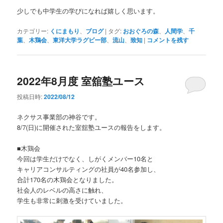
少しでも中学生の学びになれば嬉しく思います。
カテゴリー:
くにまもり
、
ブログ
|
タグ:
おおぐろの森
、
人間学
、
千
葉
、
木鶏会
、
東洋大学ラグビー部
、
流山
、
致知
|
コメントを残す
2022年8月度 室舘塾ユース
投稿日時:
2022/08/12
ネクサス事業部の神谷です。
8/7(日)に開催された室舘塾ユースの報告をします。
■木鶏会
今回は学生だけでなく、しがくメンバー10名と
キャリアコンサルティングの社員が40名参加し、
合計170名の木鶏会となりました。
社会人のレベルの高さに触れ、
学生も非常に刺激を受けていました。