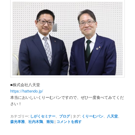
■株式会社八天堂
https://hattendo.jp/
本当においしいくりーむパンですので、ぜひ一度食べてみてくだ
さい！
カテゴリー:
しがくセミナー
、
ブログ
|
タグ:
くりーむパン
、
八天堂
、
森光孝雅
、
社内木鶏
、
致知
|
コメントを残す