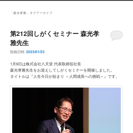
ン
メ
「
森光孝雅
」タグアーカイブ
ニ
ュ
ー
第212回しがくセミナー 森光孝
雅先生
投稿日時:
2023/01/23
1月9日は株式会社八天堂 代表取締役社長
森光孝雅先生をお迎えしてしがくセミナーを開催しました。
タイトルは『人生今日が始まり ～人間成長への挑戦～』です。