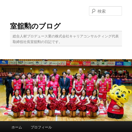
メ
サ
イ
ブ
検
ン
コ
索
コ
ン
室舘勲のブログ
ン
テ
テ
ン
総合人材プロデュース業の株式会社キャリアコンサルティング代表
ン
ツ
取締役社長室舘勲の日記です。
ツ
へ
へ
移
移
動
動
メ
ホーム
プロフィール
イ