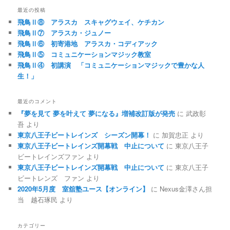
最近の投稿
飛鳥Ⅱ⑧ アラスカ スキャグウェイ、ケチカン
飛鳥Ⅱ⑦ アラスカ・ジュノー
飛鳥Ⅱ⑥ 初寄港地 アラスカ・コディアック
飛鳥Ⅱ⑤ コミュニケーションマジック教室
飛鳥Ⅱ④ 初講演 「コミュニケーションマジックで豊かな人
生！」
最近のコメント
『夢を見て 夢を叶えて 夢になる』増補改訂版が発売
に
武政彰
吾
より
東京八王子ビートレインズ シーズン開幕！
に
加賀忠正
より
東京八王子ビートレインズ開幕戦 中止について
に
東京八王子
ビートレインズファン
より
東京八王子ビートレインズ開幕戦 中止について
に
東京八王子
ビートレンズ ファン
より
2020年5月度 室舘塾ユース【オンライン】
に
Nexus金澤さん担
当 越石琢民
より
カテゴリー