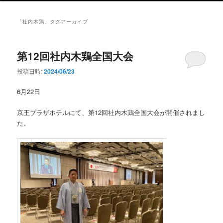
ン
メ
「
社内木鶏
」タグアーカイブ
ニ
ュ
ー
第12回社内木鶏全国大会
投稿日時:
2024/06/23
6月22日
京王プラザホテルにて、第12回社内木鶏全国大会が開催されまし
た。