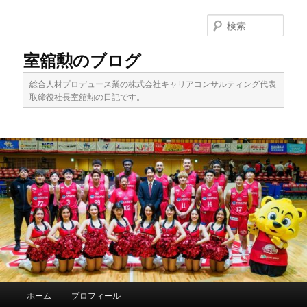
メ
サ
イ
ブ
検
ン
コ
索
コ
ン
室舘勲のブログ
ン
テ
テ
ン
総合人材プロデュース業の株式会社キャリアコンサルティング代表
ン
ツ
取締役社長室舘勲の日記です。
ツ
へ
へ
移
移
動
動
メ
ホーム
プロフィール
イ