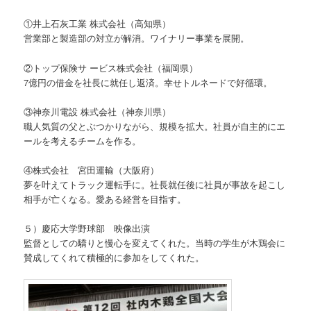
①井上石灰工業 株式会社（高知県）
営業部と製造部の対立が解消。ワイナリー事業を展開。
②トップ保険サ ービス株式会社（福岡県）
7億円の借金を社長に就任し返済。幸せトルネードで好循環。
③神奈川電設 株式会社（神奈川県）
職人気質の父とぶつかりながら、規模を拡大。社員が自主的にエ
ールを考えるチームを作る。
④株式会社 宮田運輸（大阪府）
夢を叶えてトラック運転手に。社長就任後に社員が事故を起こし
相手が亡くなる。愛ある経営を目指す。
５）慶応大学野球部 映像出演
監督としての驕りと慢心を変えてくれた。当時の学生が木鶏会に
賛成してくれて積極的に参加をしてくれた。