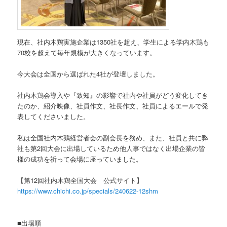
現在、社内木鶏実施企業は1350社を超え、学生による学内木鶏も
70校を超えて毎年規模が大きくなっています。
今大会は全国から選ばれた4社が登壇しました。
社内木鶏会導入や『致知』の影響で社内や社員がどう変化してき
たのか、紹介映像、社員作文、社長作文、社員によるエールで発
表してくださいました。
私は全国社内木鶏経営者会の副会長を務め、また、社員と共に弊
社も第2回大会に出場しているため他人事ではなく出場企業の皆
様の成功を祈って会場に座っていました。
【第12回社内木鶏全国大会 公式サイト】
https://www.chichi.co.jp/specials/240622-12shm
■出場順