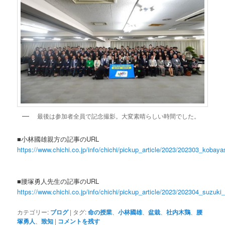
最後は参加者全員で記念撮影。大変素晴らしい時間でした。
■小林國雄親方の記事のURL
https://www.chichi.co.jp/info/chichi/pickup_article/2023/202303_kobaya
■腰塚勇人先生の記事のURL
https://www.chichi.co.jp/info/chichi/pickup_article/2023/202304_suzuki
カテゴリー:
ブログ
|
タグ:
命の授業
、
小林國雄
、
盆栽
、
社内木鶏
、
腰
塚勇人
、
致知
|
コメントを残す