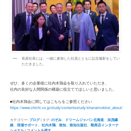
長原社長には、一緒に参加した社員とともに記念撮影をしてい
ただきました。
ぜひ、多くの企業様に社内木鶏会を取り入れていただき、
社内の良好な人間関係の構築に役立ててほしいと思いました。
■社内木鶏会に関してはこちらをご参照ください
https://www.chichi.co.jp/study/contentsstudy/shanaimokkei_about/
カテゴリー:
ブログ
|
タグ:
のぞみ
、
ドリームジャパン北海道
、
加茂繊
維
、
現場サポート
、
社内木鶏
、
致知
、
致知出版社
、
靴商店インターナ
ショナル
|
コメントを残す