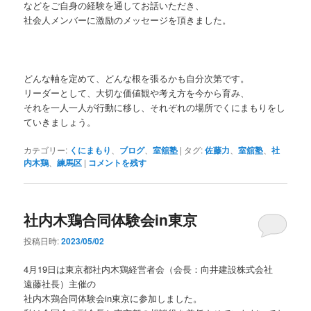
などをご自身の経験を通してお話いただき、
社会人メンバーに激励のメッセージを頂きました。
どんな軸を定めて、どんな根を張るかも自分次第です。
リーダーとして、大切な価値観や考え方を今から育み、
それを一人一人が行動に移し、それぞれの場所でくにまもりをし
ていきましょう。
カテゴリー:
くにまもり
、
ブログ
、
室舘塾
|
タグ:
佐藤力
、
室舘塾
、
社
内木鶏
、
練馬区
|
コメントを残す
社内木鶏合同体験会in東京
投稿日時:
2023/05/02
4月19日は東京都社内木鶏経営者会（会長：向井建設株式会社
遠藤社長）主催の
社内木鶏合同体験会in東京に参加しました。