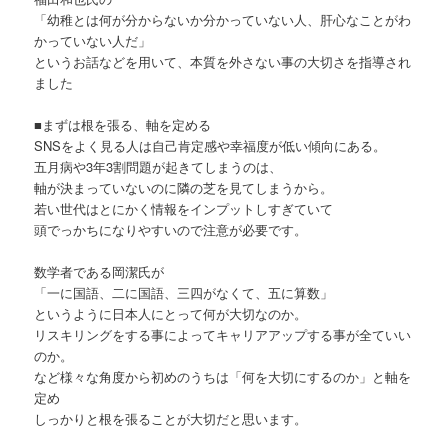
「幼稚とは何が分からないか分かっていない人、肝心なことがわ
かっていない人だ」
というお話などを用いて、本質を外さない事の大切さを指導され
ました
■まずは根を張る、軸を定める
SNSをよく見る人は自己肯定感や幸福度が低い傾向にある。
五月病や3年3割問題が起きてしまうのは、
軸が決まっていないのに隣の芝を見てしまうから。
若い世代はとにかく情報をインプットしすぎていて
頭でっかちになりやすいので注意が必要です。
数学者である岡潔氏が
「一に国語、二に国語、三四がなくて、五に算数」
というように日本人にとって何が大切なのか。
リスキリングをする事によってキャリアアップする事が全ていい
のか。
など様々な角度から初めのうちは「何を大切にするのか」と軸を
定め
しっかりと根を張ることが大切だと思います。