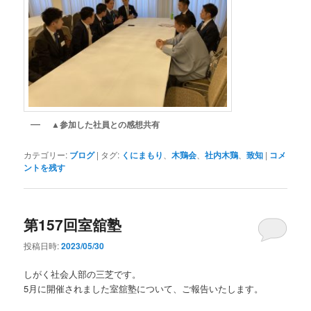
▲参加した社員との感想共有
カテゴリー:
ブログ
|
タグ:
くにまもり
、
木鶏会
、
社内木鶏
、
致知
|
コメ
ントを残す
第157回室舘塾
投稿日時:
2023/05/30
しがく社会人部の三芝です。
5月に開催されました室舘塾について、ご報告いたします。