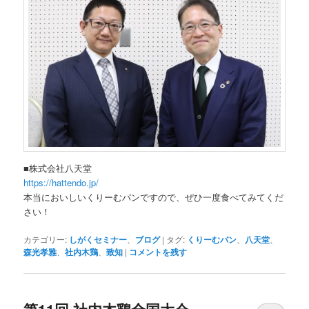
■株式会社八天堂
https://hattendo.jp/
本当においしいくりーむパンですので、ぜひ一度食べてみてくだ
さい！
カテゴリー:
しがくセミナー
、
ブログ
|
タグ:
くりーむパン
、
八天堂
、
森光孝雅
、
社内木鶏
、
致知
|
コメントを残す
第11回 社内木鶏全国大会