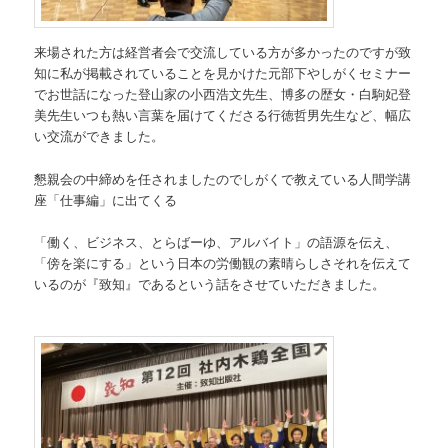
来場された方は経営者会で交流している方が多かったのですが致
知に私が掲載されていることを見かけた元部下やしがくセミナー
でお世話になった登山家の小西浩文先生、博多の歴女・白駒妃登
美先生いつも熱い言葉を届けてくださる行徳哲男先生など、幅広
い交流ができました。
懇親会の中締めを任されましたのでしがくで教えている人間学講
座「仕事編」に出てくる
「働く、ビジネス、とらばーゆ、アルバイト」の語源を伝え、
「傍を楽にする」という日本の労働観の素晴らしさそれを伝えて
いるのが『致知』であるという話をさせていただきました。