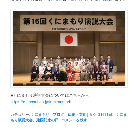
■くにまもり演説大会についてはこちらから
https://c-consul.co.jp/kunimamori/
カテゴリー:
くにまもり
、
ブログ
、
伝統・文化
|
タグ:
2月11日
、
くにま
もり演説大会
、
建国記念の日
|
コメントを残す