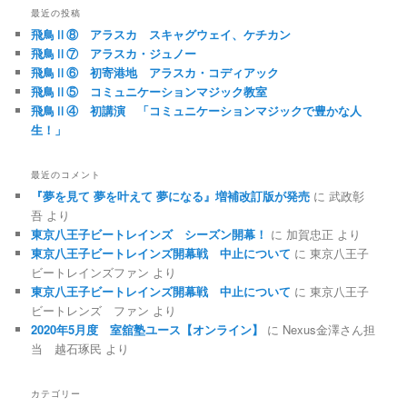
最近の投稿
飛鳥Ⅱ⑧ アラスカ スキャグウェイ、ケチカン
飛鳥Ⅱ⑦ アラスカ・ジュノー
飛鳥Ⅱ⑥ 初寄港地 アラスカ・コディアック
飛鳥Ⅱ⑤ コミュニケーションマジック教室
飛鳥Ⅱ④ 初講演 「コミュニケーションマジックで豊かな人
生！」
最近のコメント
『夢を見て 夢を叶えて 夢になる』増補改訂版が発売
に
武政彰
吾
より
東京八王子ビートレインズ シーズン開幕！
に
加賀忠正
より
東京八王子ビートレインズ開幕戦 中止について
に
東京八王子
ビートレインズファン
より
東京八王子ビートレインズ開幕戦 中止について
に
東京八王子
ビートレンズ ファン
より
2020年5月度 室舘塾ユース【オンライン】
に
Nexus金澤さん担
当 越石琢民
より
カテゴリー