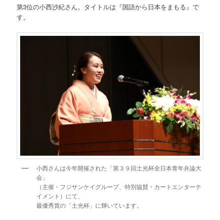
第3位の小西沙紀さん。タイトルは『国語から日本をまもる』で
す。
小西さんは今年開催された「第３９回土光杯全日本青年弁論大
会」
（主催・フジサンケイグループ、特別協賛・カートエンターテ
イメント）にて、
最優秀賞の「土光杯」に輝いています。