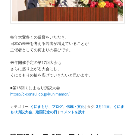
毎年大変多くの反響をいただき、
日本の未来を考える若者が増えていることが
主催者としての何よりの喜びです。
来年開催予定の第17回大会も
さらに盛り上がる大会にし、
くにまもりの輪を広げていきたいと思います。
■第16回くにまもり演説大会
https://c-consul.co.jp/kunimamori/
カテゴリー:
くにまもり
、
ブログ
、
伝統・文化
|
タグ:
2月11日
、
くにま
もり演説大会
、
建国記念の日
|
コメントを残す