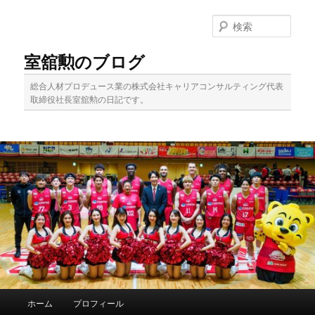
メ
サ
イ
ブ
検
ン
コ
索
コ
ン
室舘勲のブログ
ン
テ
テ
ン
総合人材プロデュース業の株式会社キャリアコンサルティング代表
ン
ツ
取締役社長室舘勲の日記です。
ツ
へ
へ
移
移
動
動
メ
ホーム
プロフィール
イ