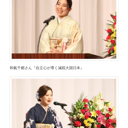
和氣千郷さん『自立心が導く減税大国日本』