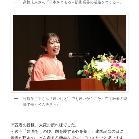
高橋未来さん『日本をまもる～防衛業界の活路をつくる～』
竹原菜月羽さん『若いけど、でも若いからこそ～在宅医療の現
場で働く私の決意～』
演説者の皆様、大変お疲れ様でした。
今後も「建国をしのび、国を愛する心を養う」建国記念の日に
若者が日本のことを考える機会を提供していきたいと思います。