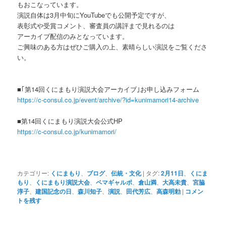
もおこなっています。
演説自体は3月中旬にYouTubeでも公開予定ですが、
表彰式や受賞コメント、審査員の講評まで見れるのは
アーカイブ配信のみとなっています。
ご興味のある方はぜひご購入の上、素晴らしい演説をご覧くださ
い。
■｢第14回くにまもり演説大会アーカイブ｣お申し込みフォーム
https://c-consul.co.jp/event/archive/?id=kunimamori14-archive
■第14回くにまもり演説大会公式HP
https://c-consul.co.jp/kunimamori/
カテゴリー:
くにまもり
、
ブログ
、
伝統・文化
|
タグ:
2月11日
、
くにま
もり
、
くにまもり演説大会
、
ペマギャルポ
、
倉山満
、
大高未貴
、
宮脇
淳子
、
建国記念の日
、
森川知子
、
演説
、
田代芳広
、
高森明勅
|
コメン
トを残す