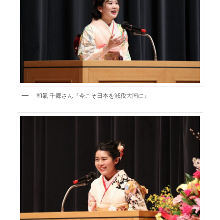
和氣 千郷さん『今こそ日本を減税大国に』